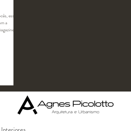
cês, essa
com a
Magazine. O
Interiores