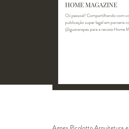
HOME MAGAZINE
Oii pessoal! Compartilhando com vo
publicação super legal em parceria 
@guararapes para a revista Home 
projeto...
Agnes Picolotto Arquitetura e 