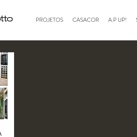
PROJETOS
CASACOR
A.P UP!
A