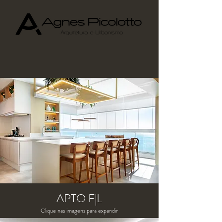
APTO F|L
Clique nas imagens para expandir